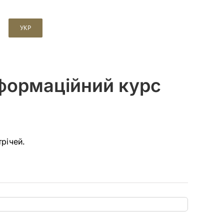
УКР
нформаційний курс
річей.